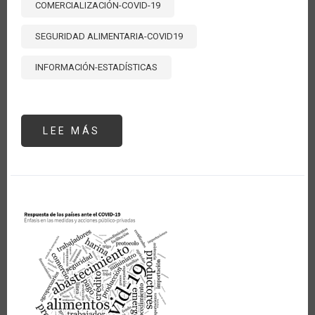
COMERCIALIZACIÓN-COVID-19
SEGURIDAD ALIMENTARIA-COVID19
INFORMACIÓN-ESTADÍSTICAS
LEE MÁS
SOBRE
¿CUÁLES
SON
LOS
TEMAS
E
INSTRUMENTOS
DE
POLÍTICA
MÁS
UTILIZADOS
POR
LOS
PAÍSES
FRENTE
A
LA
PANDEMIA?