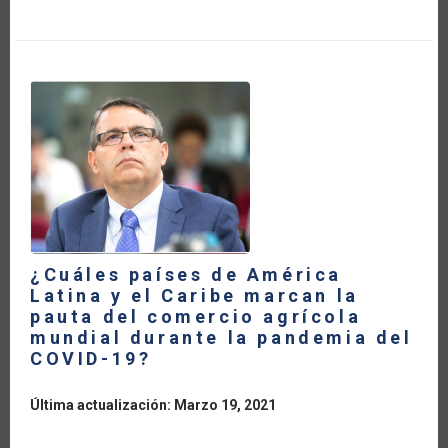
13
POR
CIENTO
LA
BALANZA
COMERCIAL
AGRÍCOLA
DE
AMÉRICA
LATINA
Y
EL
CARIBE
DURANTE
LA
PANDEMIA
DEL
COVID-
19
¿Cuáles países de América
Latina y el Caribe marcan la
pauta del comercio agrícola
mundial durante la pandemia del
COVID-19?
Última actualización: Marzo 19, 2021