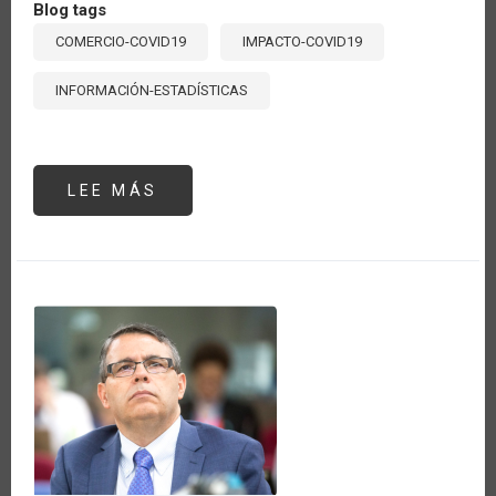
Blog tags
COMERCIO-COVID19
IMPACTO-COVID19
INFORMACIÓN-ESTADÍSTICAS
LEE MÁS
SOBRE
CRECE
EL
ABASTECIMIENTO
DE
ALIMENTOS
DE
LA
ALIANZA
DEL
PACÍFICO
DESDE
AMÉRICA
LATINA
Y
EL
CARIBE
DURANTE
LA
PANDEMIA