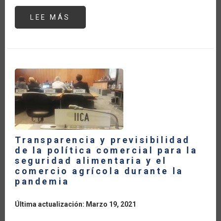
LEE MÁS
SOBRE
EL
COMERCIO
AGRÍCOLA
DE
LOS
ESTADOS
UNIDOS
DURANTE
LA
PANDEMIA
DEL
COVID19
Transparencia y previsibilidad
de la política comercial para la
seguridad alimentaria y el
comercio agrícola durante la
pandemia
Última actualización: Marzo 19, 2021