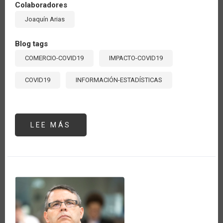
Colaboradores
Joaquín Arias
Blog tags
COMERCIO-COVID19
IMPACTO-COVID19
COVID19
INFORMACIÓN-ESTADÍSTICAS
LEE MÁS
SOBRE
¿CUÁLES
PAÍSES
DE
AMÉRICA
LATINA
Y
EL
CARIBE
MARCAN
LA
PAUTA
DEL
COMERCIO
AGRÍCOLA