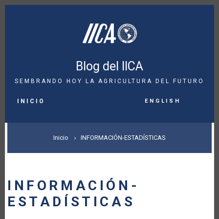
Pasar
al
contenido
principal
Blog del IICA
SEMBRANDO HOY LA AGRICULTURA DEL FUTURO
MAIN
English
NAVIGATION
INICIO
SOBRESCRIBIR
Inicio
INFORMACIÓN-ESTADÍSTICAS
ENLACES
DE
INFORMACIÓN-
AYUDA
ESTADÍSTICAS
A