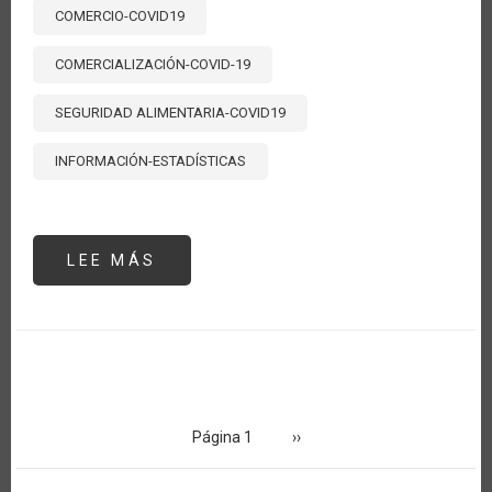
COMERCIO-COVID19
COMERCIALIZACIÓN-COVID-19
SEGURIDAD ALIMENTARIA-COVID19
INFORMACIÓN-ESTADÍSTICAS
LEE MÁS
SOBRE
MEDIDAS
DE
POLÍTICA
Y
ACCIONES
DEL
SECTOR
AGROALIMENTARIO
FRENTE
Paginación
AL
COVID-
Página 1
Siguiente
››
19
página