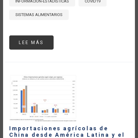
INFORMACIÓN-ESTADÍSTICAS
COVID19
SISTEMAS ALIMENTARIOS
LEE MÁS
SOBRE
MONITOREANDO
EL
COMERCIO
AGROALIMENTARIO
DURANTE
EL
COVID-
19
(ACTUALIZACIÓN
A
MARZO
2021)
Importaciones agrícolas de
China desde América Latina y el