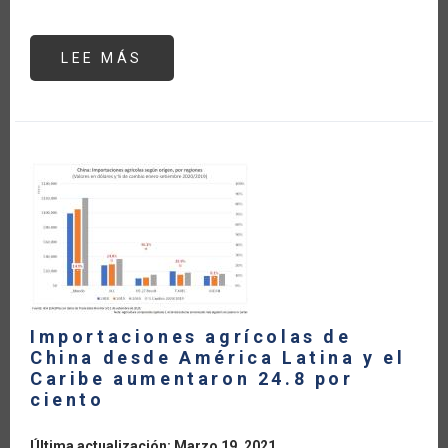
LEE MÁS
SOBRE
MONITOREANDO
EL
COMERCIO
AGROALIMENTARIO
DURANTE
EL
COVID-
19
(ACTUALIZACIÓN
A
MARZO
2021)
Importaciones agrícolas de
China desde América Latina y el
Caribe aumentaron 24.8 por
ciento
Última actualización: Marzo 19, 2021