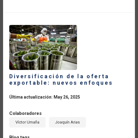
SOSTENIBLE
DE
LA
CADENA
LÁCTEA
EN
LOS
PAÍSES
DEL
SICA
Diversificación de la oferta
exportable: nuevos enfoques
Última actualización: May 26, 2025
Colaboradores
Víctor Umaña
Joaquín Arias
Blog tags