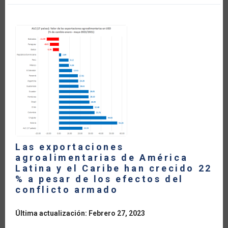
VALOR
DE
LAS
IMPORTACIONES
DE
FERTILIZANTES
QUÍMICOS
DE
AMÉRICA
LATINA
Y
EL
CARIBE
EN
2022
Las exportaciones
agroalimentarias de América
Latina y el Caribe han crecido 22
% a pesar de los efectos del
conflicto armado
Última actualización: Febrero 27, 2023