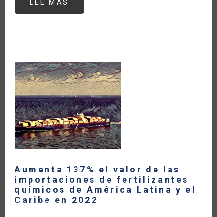
LEE MÁS
SOBRE
EL
PAPEL
DEL
COMERCIO
INTERNACIONAL
PARA
LA
PROMOCIÓN
DE
LA
SEGURIDAD
ALIMENTARIA
Aumenta 137% el valor de las
importaciones de fertilizantes
químicos de América Latina y el
Caribe en 2022