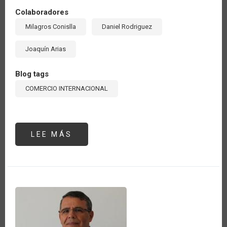
Colaboradores
Milagros Conislla
Daniel Rodriguez
Joaquín Arias
Blog tags
COMERCIO INTERNACIONAL
LEE MÁS
SOBRE
LAS
EXPORTACIONES
AGROALIMENTARIAS
DE
AMÉRICA
LATINA
Y
EL
CARIBE
HAN
CRECIDO
22
%