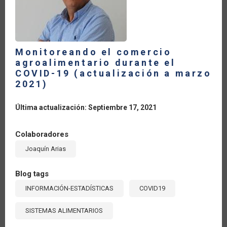
A
PESAR
DE
LOS
EFECTOS
DEL
CONFLICTO
Monitoreando el comercio
ARMADO
agroalimentario durante el
COVID-19 (actualización a marzo
2021)
Última actualización: Septiembre 17, 2021
Colaboradores
Joaquín Arias
Blog tags
INFORMACIÓN-ESTADÍSTICAS
COVID19
SISTEMAS ALIMENTARIOS