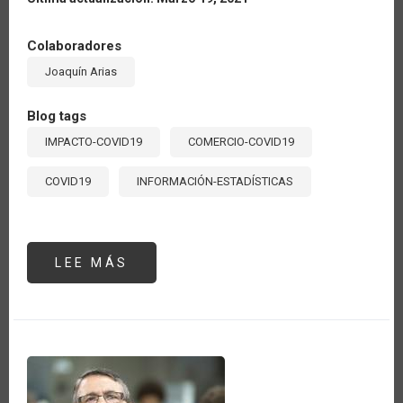
Colaboradores
Joaquín Arias
Blog tags
IMPACTO-COVID19
COMERCIO-COVID19
COVID19
INFORMACIÓN-ESTADÍSTICAS
LEE MÁS
SOBRE
IMPORTACIONES
AGRÍCOLAS
DE
CHINA
DESDE
AMÉRICA
LATINA
Y
EL
CARIBE
AUMENTARON