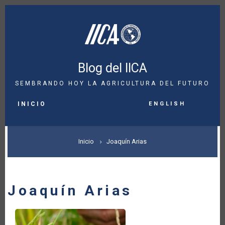
Pasar
al
contenido
principal
Blog del IICA
SEMBRANDO HOY LA AGRICULTURA DEL FUTURO
MAIN
English
NAVIGATION
INICIO
SOBRESCRIBIR
Inicio
Joaquín Arias
ENLACES
DE
Joaquín Arias
AYUDA
A