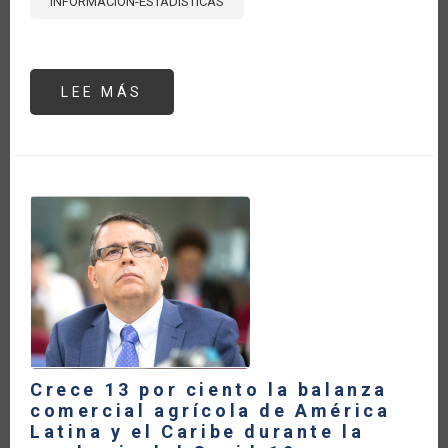
INFORMACIÓN-ESTADÍSTICAS
LEE MÁS
SOBRE
CRECE
EL
ABASTECIMIENTO
DE
ALIMENTOS
DE
LA
ALIANZA
DEL
PACÍFICO
DESDE
AMÉRICA
LATINA
Y
EL
CARIBE
DURANTE
LA
PANDEMIA
DEL
COVID-
Crece 13 por ciento la balanza
19
comercial agrícola de América
Latina y el Caribe durante la