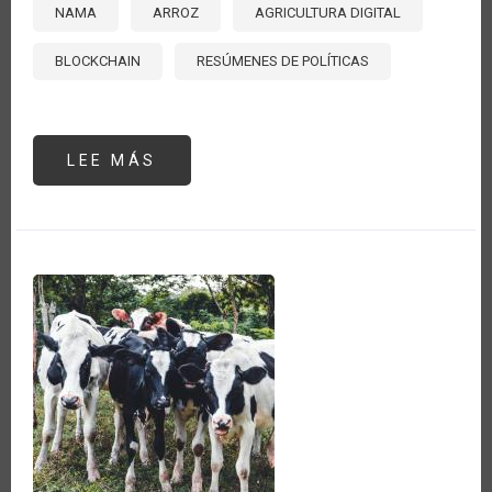
NAMA
ARROZ
AGRICULTURA DIGITAL
BLOCKCHAIN
RESÚMENES DE POLÍTICAS
LEE MÁS
SOBRE
PANAMÁ
HACIA
UN
ARROZ
SOSTENIBLE:
NAMA
Y
TECNOLOGÍA
DIGITAL
PARA
LA
TRANSFORMACIÓN
DEL
SECTOR