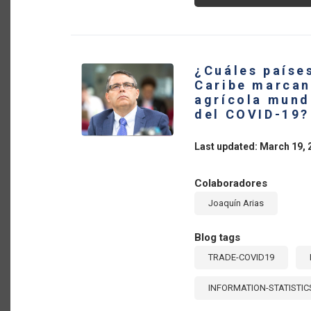
CR
13
PO
CI
LA
BA
CO
¿Cuáles países
AG
DE
Caribe marcan
AM
agrícola mund
LA
Y
del COVID-19?
EL
CA
DU
Last updated: March 19, 
LA
PA
DE
CO
Colaboradores
19
Joaquín Arias
Blog tags
TRADE-COVID19
INFORMATION-STATISTIC