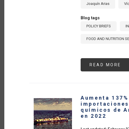
Joaquín Arias
Ví
Blog tags
POLICY BRIEFS
I
FOOD AND NUTRITION S
READ MORE
AB
TH
RO
OF
IN
TR
IN
PR
Aumenta 137% 
FO
SE
importaciones
[E
químicos de A
en 2022