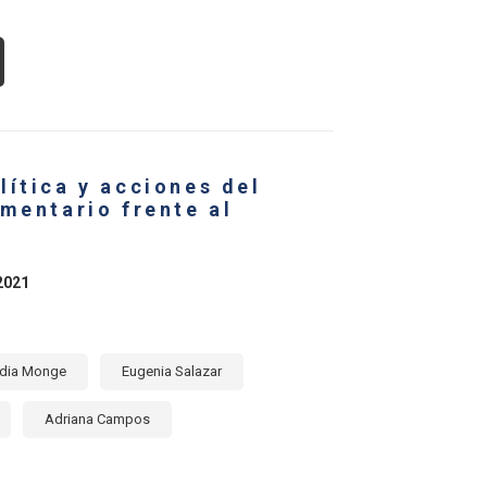
OUT
UÁLES
ÍSES
ÉRICA
TINA
lítica y acciones del
RIBE
RCAN
mentario frente al
UTA
L
MERCIO
RÍCOLA
2021
NDIAL
RANTE
NDEMIA
L
VID-
dia Monge
Eugenia Salazar
?
Adriana Campos