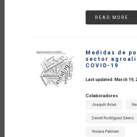
READ MORE
AB
¿C
PA
DE
AM
LA
Y
EL
Medidas de po
CA
MA
sector agroali
LA
COVID-19
PA
DE
CO
AG
Last updated: March 19, 
MU
DU
LA
PA
Colaboradores
DE
CO
Joaquín Arias
Na
19
Daniel Rodríguez Sáenz
Viviana Palmieri