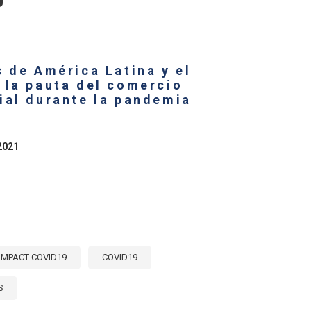
ECE
R
ENTO
LANZA
MERCIAL
 de América Latina y el
RÍCOLA
 la pauta del comercio
ÉRICA
ial durante la pandemia
TINA
RIBE
RANTE
2021
NDEMIA
L
VID-
IMPACT-COVID19
COVID19
S