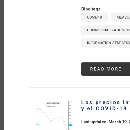
Blog tags
COVID19
MEASUR
COMMERCIALIZATION-CO
INFORMATION-STATISTIC
READ MORE
AB
ME
DE
PO
Y
AC
DE
SE
Los precios i
AG
FR
y el COVID-19
AL
CO
19
Last updated: March 19, 