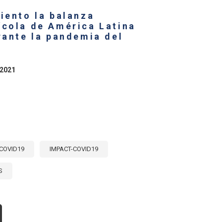
TINA
iento la balanza
RIBE
ícola de América Latina
N
rante la pandemia del
ECIDO
SAR
 2021
S
ECTOS
L
NFLICTO
MADO
COVID19
IMPACT-COVID19
S
OUT