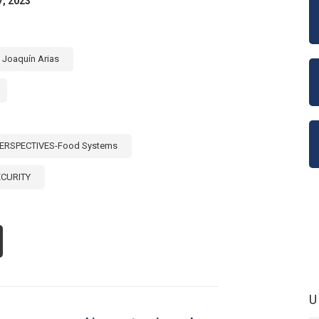
7, 2023
Joaquín Arias
ERSPECTIVES-Food Systems
ECURITY
OUT
MENTA
7%
LOR
S
PORTACIONES