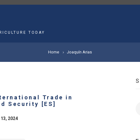
MAIN
NAVIGATION
RICULTURE TODAY
Home
Joaquín Arias
ternational Trade in
d Security [ES]
S
 13, 2024