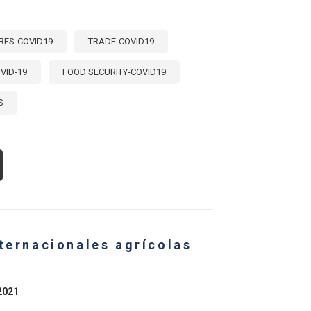
ES-COVID19
TRADE-COVID19
VID-19
FOOD SECURITY-COVID19
S
OUT
DIDAS
LÍTICA
CIONES
L
CTOR
nternacionales agrícolas
ROALIMENTARIO
ENTE
VID-
2021