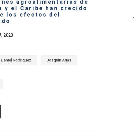
ones agroalimentarias de
RTILIZANTES
 y el Caribe han crecido
ÍMICOS
e los efectos del
ÉRICA
ado
TINA
7, 2023
RIBE
22
Daniel Rodriguez
Joaquín Arias
OUT
S
PORTACIONES
ROALIMENTARIAS
ÉRICA