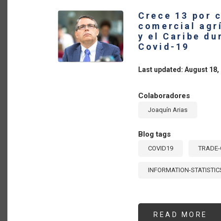
LA
Y
Crece 13 por c
EL
CA
comercial agr
HA
y el Caribe du
CR
22
Covid-19
%
A
PE
Last updated: August 18,
DE
LO
EF
DE
Colaboradores
CO
AR
Joaquín Arias
Blog tags
COVID19
TRADE-
INFORMATION-STATISTIC
READ MORE
AB