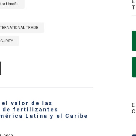
E
ctor Umaña
NTERNATIONAL TRADE
ECURITY
OUT
E
LE
TERNATIONAL
ADE
OMOTING
el valor de las
OD
E
CURITY
 de fertilizantes
S]
mérica Latina y el Caribe