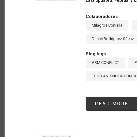
Last updated: February 2
Colaboradores
Milagros Conislla
Daniel Rodríguez Sáenz
Blog tags
ARM CONFLICT
P
FOOD AND NUTRITION S
READ MORE
AB
AU
13
EL
VA
DE
LA
IM