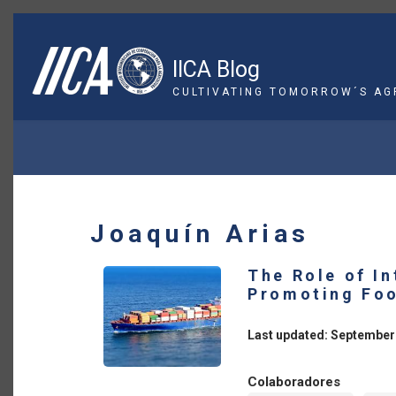
Skip
to
main
IICA Blog
content
CULTIVATING TOMORROW´S AG
BREADCRUMB
Joaquín Arias
The Role of In
Promoting Foo
Last updated: September
Colaboradores