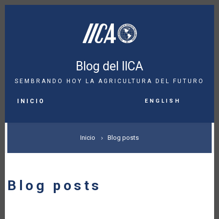
Pasar
al
contenido
principal
Blog del IICA
SEMBRANDO HOY LA AGRICULTURA DEL FUTURO
MAIN
English
NAVIGATION
INICIO
SOBRESCRIBIR
Inicio
Blog posts
ENLACES
DE
Blog posts
AYUDA
A