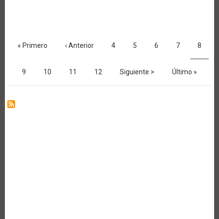
Y
HORTALIZAS.
NUEVAS
OPORTUNIDADES
Paginación
Primera
« Primero
Página
‹ Anterior
Página
4
Página
5
Página
6
Página
7
Página
8
página
anterior
actual
Página
9
Página
10
Página
11
Página
12
Siguiente
Siguiente >
Última
Último »
página
página