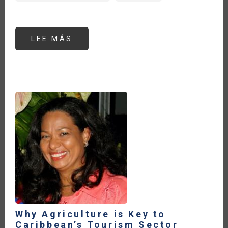
LEE MÁS
SOBRE
WHY
AGRICULTURE
IS
KEY
TO
CARIBBEAN’S
TOURISM
SECTOR
POST-
COVID
19
PANDEMIC
Why Agriculture is Key to
Caribbean’s Tourism Sector