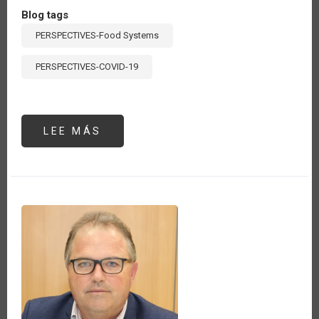
Blog tags
PERSPECTIVES-Food Systems
PERSPECTIVES-COVID-19
LEE MÁS
SOBRE
THE
BRAZILIAN
MINISTRY
OF
AGRICULTURE,
LIVESTOCK
AND
SUPPLY
IS
ENGAGED
ON
THE
DISCUSSIONS
REGARDING
THE
FOOD
SYSTEMS
SUMMIT