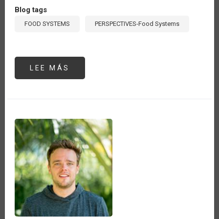
Blog tags
FOOD SYSTEMS
PERSPECTIVES-Food Systems
LEE MÁS
SOBRE
LOS
SISTEMAS
AGROALIMENTARIOS,
FOCO
DE
ACCIÓN
DE
LOS
ORGANISMOS
INTERNACIONALES