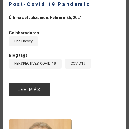
Post-Covid 19 Pandemic
Última actualización: Febrero 26, 2021
Colaboradores
Ena Harvey
Blog tags
PERSPECTIVES-COVID-19
COVID19
LEE MÁS
SOBRE
WHY
AGRICULTURE
IS
KEY
TO
CARIBBEAN’S
TOURISM
SECTOR
POST-