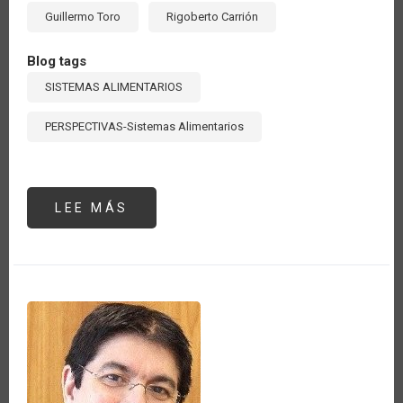
Guillermo Toro
Rigoberto Carrión
Blog tags
SISTEMAS ALIMENTARIOS
PERSPECTIVAS-Sistemas Alimentarios
LEE MÁS
SOBRE
LOS
SISTEMAS
AGROALIMENTARIOS,
FOCO
DE
ACCIÓN
DE
LOS
ORGANISMOS
INTERNACIONALES