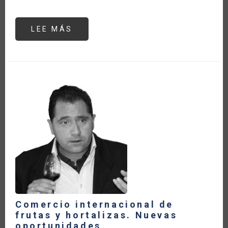
LEE MÁS
SOBRE
THE
BRAZILIAN
MINISTRY
OF
AGRICULTURE,
LIVESTOCK
AND
SUPPLY
IS
ENGAGED
ON
THE
DISCUSSIONS
REGARDING
THE
FOOD
SYSTEMS
SUMMIT
Comercio internacional de
frutas y hortalizas. Nuevas
oportunidades