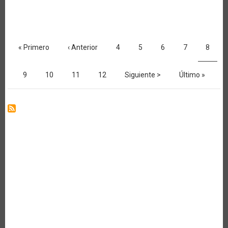
Y
HORTALIZAS.
NUEVAS
OPORTUNIDADES
Paginación
Primera
« Primero
Página
‹ Anterior
Página
4
Página
5
Página
6
Página
7
Página
8
página
anterior
actual
Página
9
Página
10
Página
11
Página
12
Siguiente
Siguiente >
Última
Último »
página
página