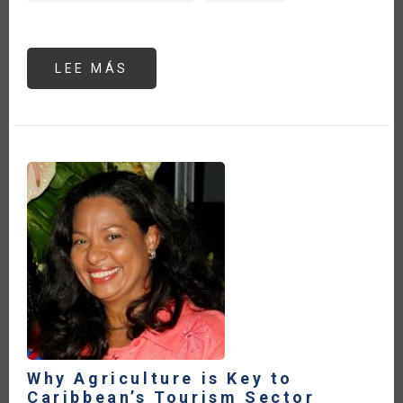
LEE MÁS
SOBRE
WHY
AGRICULTURE
IS
KEY
TO
CARIBBEAN’S
TOURISM
SECTOR
POST-
COVID
19
PANDEMIC
Why Agriculture is Key to
Caribbean’s Tourism Sector