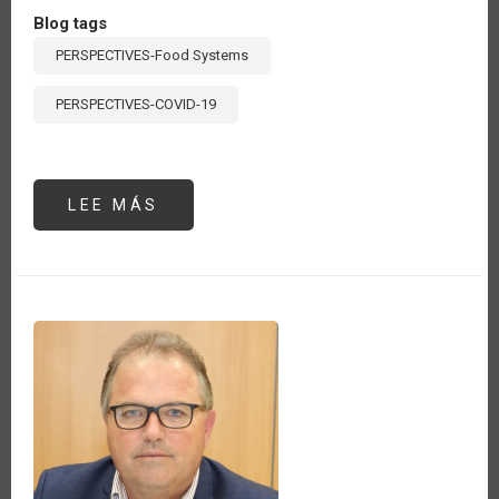
Blog tags
PERSPECTIVES-Food Systems
PERSPECTIVES-COVID-19
LEE MÁS
SOBRE
THE
BRAZILIAN
MINISTRY
OF
AGRICULTURE,
LIVESTOCK
AND
SUPPLY
IS
ENGAGED
ON
THE
DISCUSSIONS
REGARDING
THE
FOOD
SYSTEMS
SUMMIT