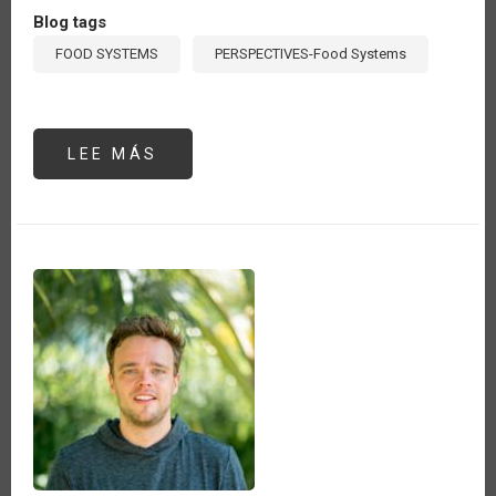
Blog tags
FOOD SYSTEMS
PERSPECTIVES-Food Systems
LEE MÁS
SOBRE
LOS
SISTEMAS
AGROALIMENTARIOS,
FOCO
DE
ACCIÓN
DE
LOS
ORGANISMOS
INTERNACIONALES