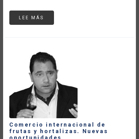
LEE MÁS
SOBRE
THE
BRAZILIAN
MINISTRY
OF
AGRICULTURE,
LIVESTOCK
AND
SUPPLY
IS
ENGAGED
ON
THE
DISCUSSIONS
REGARDING
THE
FOOD
SYSTEMS
SUMMIT
Comercio internacional de
frutas y hortalizas. Nuevas
oportunidades