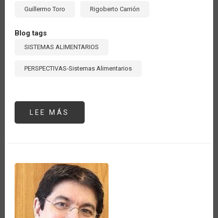
Guillermo Toro
Rigoberto Carrión
Blog tags
SISTEMAS ALIMENTARIOS
PERSPECTIVAS-Sistemas Alimentarios
LEE MÁS
SOBRE
LOS
SISTEMAS
AGROALIMENTARIOS,
FOCO
DE
ACCIÓN
DE
LOS
ORGANISMOS
INTERNACIONALES