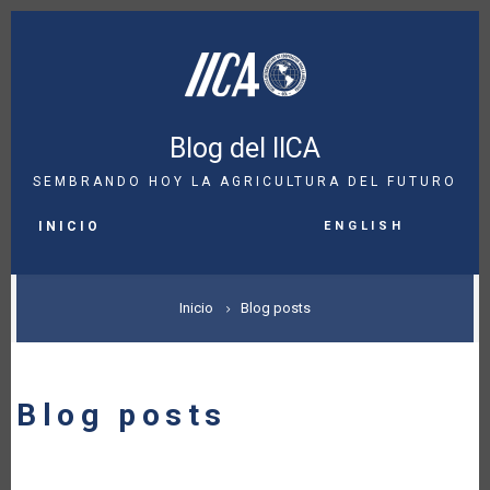
Pasar
al
contenido
principal
Blog del IICA
SEMBRANDO HOY LA AGRICULTURA DEL FUTURO
MAIN
English
NAVIGATION
INICIO
SOBRESCRIBIR
Inicio
Blog posts
ENLACES
DE
Blog posts
AYUDA
A