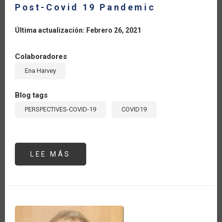
Post-Covid 19 Pandemic
Última actualización: Febrero 26, 2021
Colaboradores
Ena Harvey
Blog tags
PERSPECTIVES-COVID-19
COVID19
LEE MÁS
SOBRE
WHY
AGRICULTURE
IS
KEY
TO
CARIBBEAN’S
TOURISM
SECTOR
POST-