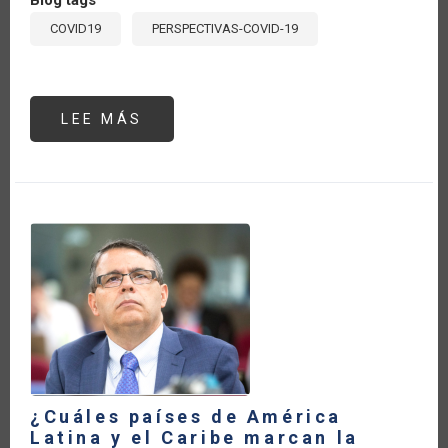
COVID19
PERSPECTIVAS-COVID-19
LEE MÁS
SOBRE
POLÍTICAS
PÚBLICAS
PARA
LOS
BIOINSUMOS:
HACIA
UN
ESPACIO
DE
INTERCAMBIO
EN
AMÉRICA
LATINA
Y
EL
CARIBE
¿Cuáles países de América
Latina y el Caribe marcan la