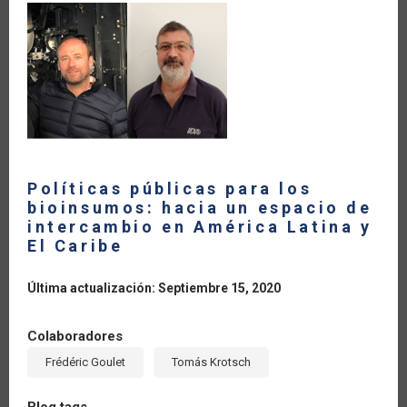
LA
PAUTA
DEL
COMERCIO
AGRÍCOLA
MUNDIAL
DURANTE
LA
PANDEMIA
DEL
COVID-
19?
Políticas públicas para los
bioinsumos: hacia un espacio de
intercambio en América Latina y
El Caribe
Última actualización: Septiembre 15, 2020
Colaboradores
Frédéric Goulet
Tomás Krotsch
Blog tags