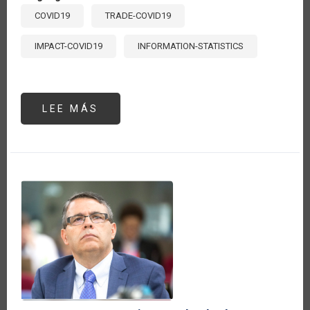
COVID19
TRADE-COVID19
IMPACT-COVID19
INFORMATION-STATISTICS
LEE MÁS
SOBRE
CRECE
13
POR
CIENTO
LA
BALANZA
COMERCIAL
AGRÍCOLA
DE
AMÉRICA
LATINA
Y
EL
CARIBE
DURANTE
LA
PANDEMIA
DEL
COVID-
19