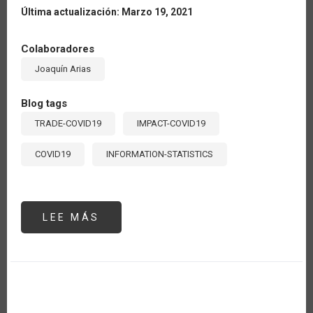
Última actualización: Marzo 19, 2021
Colaboradores
Joaquín Arias
Blog tags
TRADE-COVID19
IMPACT-COVID19
COVID19
INFORMATION-STATISTICS
LEE MÁS
SOBRE
¿CUÁLES
PAÍSES
DE
AMÉRICA
LATINA
Y
EL
CARIBE
MARCAN