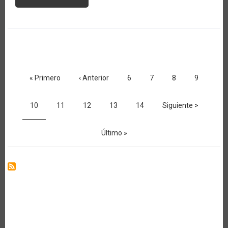
TRABAJADORES
AGRÍCOLAS
MIGRANTES
EN
ALTO
RIESGO
DE
CONTRAER
EL
Paginación
NUEVO
CORONAVIRUS
Primera
« Primero
Página
‹ Anterior
Página
6
Página
7
Página
8
Página
9
página
anterior
Página
10
Página
11
Página
12
Página
13
Página
14
Siguiente
Siguiente >
actual
página
Última
Último »
página