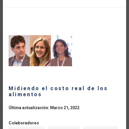
POR
CIENTO
LA
BALANZA
COMERCIAL
AGRÍCOLA
DE
AMÉRICA
LATINA
Y
EL
CARIBE
DURANTE
LA
PANDEMIA
DEL
COVID-
19
Midiendo el costo real de los
alimentos
Última actualización: Marzo 21, 2022
Colaboradores