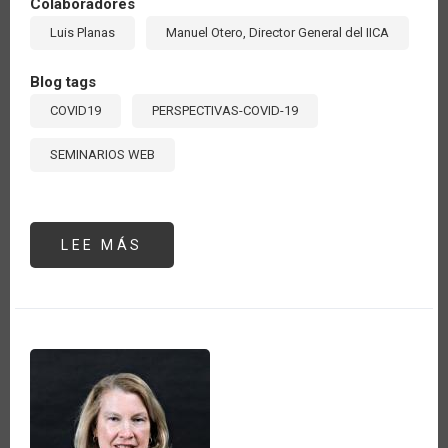
Colaboradores
Luis Planas
Manuel Otero, Director General del IICA
Blog tags
COVID19
PERSPECTIVAS-COVID-19
SEMINARIOS WEB
LEE MÁS
SOBRE
DIÁLOGO
VIRTUAL:
RETOS
DEL
SECTOR
AGROALIMENTARIO
DE
LAS
AMÉRICAS
Y
COOPERACIÓN
HORIZONTAL
POST
PANDEMIA