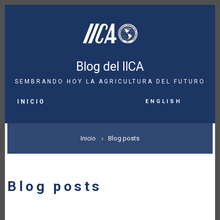
Pasar
al
contenido
principal
Blog del IICA
SEMBRANDO HOY LA AGRICULTURA DEL FUTURO
MAIN
English
NAVIGATION
INICIO
SOBRESCRIBIR
Inicio
Blog posts
ENLACES
DE
Blog posts
AYUDA
A