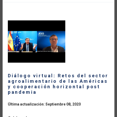
AMÉRICA
LATINA
Y
EL
CARIBE
MARCAN
LA
PAUTA
DEL
COMERCIO
AGRÍCOLA
MUNDIAL
DURANTE
LA
PANDEMIA
DEL
COVID-
19?
Diálogo virtual: Retos del sector
agroalimentario de las Américas
y cooperación horizontal post
pandemia
Última actualización: Septiembre 08, 2020