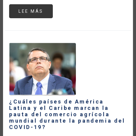
LEE MÁS
SOBRE
POLÍTICAS
PÚBLICAS
PARA
LOS
BIOINSUMOS:
HACIA
UN
ESPACIO
DE
INTERCAMBIO
EN
AMÉRICA
LATINA
Y
EL
CARIBE
¿Cuáles países de América
Latina y el Caribe marcan la
pauta del comercio agrícola
mundial durante la pandemia del
COVID-19?