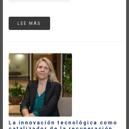
LEE MÁS
SOBRE
TRANSPARENCIA
Y
PREVISIBILIDAD
DE
LA
POLÍTICA
COMERCIAL
PARA
LA
SEGURIDAD
ALIMENTARIA
Y
EL
COMERCIO
AGRÍCOLA
DURANTE
LA
PANDEMIA
La innovación tecnológica como
catalizador de la recuperación