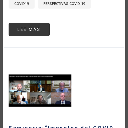
COVID19
PERSPECTIVAS-COVID-19
LEE MÁS
SOBRE
EL
IMPACTO
DEL
CORONAVIRUS
EN
LA
CADENA
DEL
MAÍZ
DE
ARGENTINA
Seminario:“Impactos del COVID-