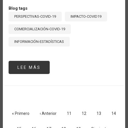
Blog tags
PERSPECTIVAS-COVID-19
IMPACTO-COVID19
COMERCIALIZACIÓN-COVID-19
INFORMACIÓN-ESTADÍSTICAS
LEE MÁS
SOBRE
ANÁLISIS
DE
PRECIOS
DE
POLLO,
PAPA
Y
ARROZ
EN
Paginación
LIMA,
PERÚ
Primera
« Primero
Página
‹ Anterior
Página
11
Página
12
Página
13
Página
14
página
anterior