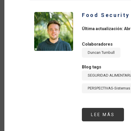
EN
EL
G20
Food Security
Última actualización: Abr
Colaboradores
Duncan Turnbull
Blog tags
SEGURIDAD ALIMENTARI
PERSPECTIVAS-Sistemas 
LEE MÁS
SOBR
FOOD
SECU
IN