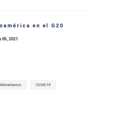
CONOMÍA
SFORMACIÓN
roamérica en el G20
EMAS
ENTARIOS
ICA
y 05, 2021
NA
E:
ERA
E
Alimentarios
COVID19
E
OAMÉRICA