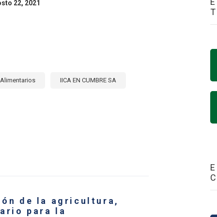
E
osto 22, 2021
Alimentarios
IICA EN CUMBRE SA
E
CONOMÍA
E
SFORMACIÓN
ión de la agricultura,
EMAS
ALIMENTARIOS
ario para la