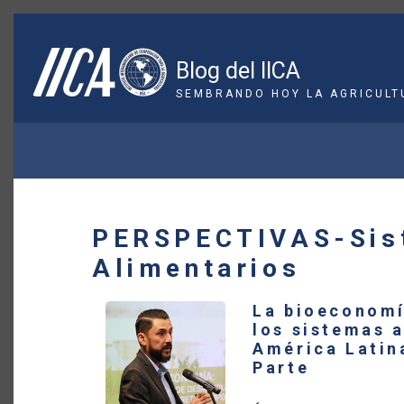
Pasar
al
contenido
Blog del IICA
principal
SEMBRANDO HOY LA AGRICULT
SOBRESCRIBIR
ENLACES
DE
PERSPECTIVAS-Sis
AYUDA
Alimentarios
A
La bioeconomí
LA
los sistemas 
América Latin
NAVEGACIÓN
Parte