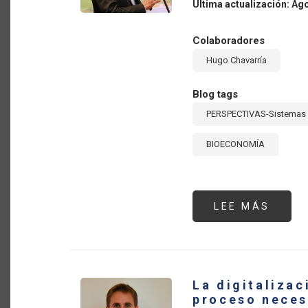
Última actualización: Ag
Colaboradores
Hugo Chavarría
Blog tags
PERSPECTIVAS-Sistemas 
BIOECONOMÍA
LEE MÁS
SOBR
LA
BIOE
Y
LA
TRAN
DE
LOS
La digitalizac
SIST
AGRO
proceso neces
DE