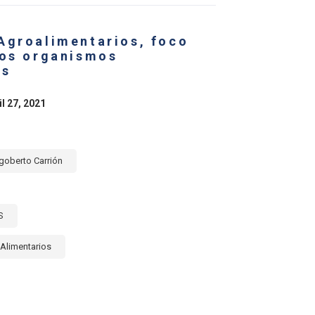
BBEAN
Agroalimentarios, foco
los organismos
es
il 27, 2021
goberto Carrión
S
Alimentarios
E