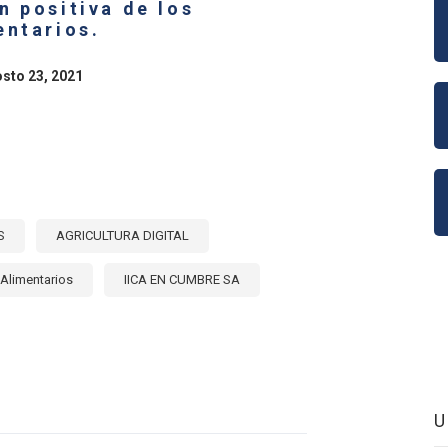
n positiva de los
ICA
NA
entarios.
E:
osto 23, 2021
NDA
E
S
AGRICULTURA DIGITAL
Alimentarios
IICA EN CUMBRE SA
E
ALIZACIÓN
CULTURA,