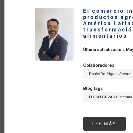
PROC
NECE
El comercio i
PARA
LA
productos agr
TRAN
América Latina
POSI
DE
transformació
LOS
alimentarios
SIST
ALIM
Última actualización: Ma
Colaboradores
Daniel Rodríguez Sáenz
Blog tags
PERSPECTIVAS-Sistemas 
LEE MÁS
SOBR
EL
COME