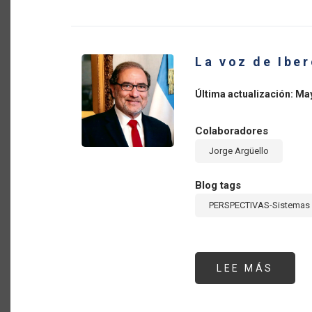
BIOE
Y
LA
TRAN
DE
LOS
La voz de Ibe
SIST
ALIM
DE
AMÉR
Última actualización: Ma
LATI
Y
EL
CARIB
Colaboradores
PRIM
PART
Jorge Argüello
Blog tags
PERSPECTIVAS-Sistemas 
LEE MÁS
SOBR
LA
VOZ
DE
IBER