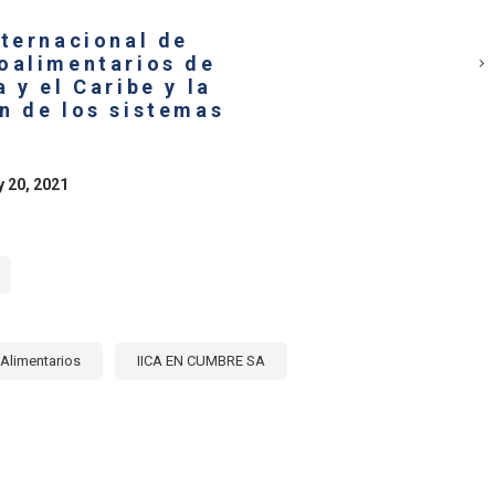
ESO
SARIO
nternacional de
oalimentarios de
SFORMACIÓN
 y el Caribe y la
TIVA
n de los sistemas
EMAS
ENTARIOS.
y 20, 2021
Alimentarios
IICA EN CUMBRE SA
E
RCIO