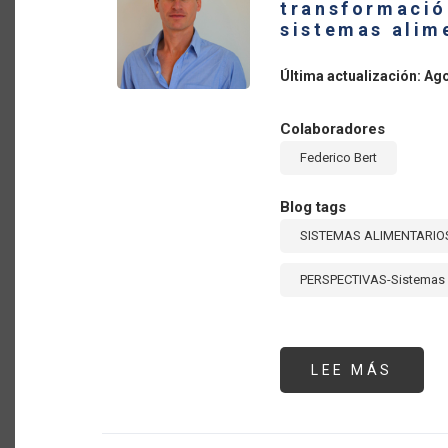
transformació
AMÉR
LATI
sistemas alim
Y
EL
CARIB
Última actualización: Ag
SEGU
PART
Colaboradores
Federico Bert
Blog tags
SISTEMAS ALIMENTARIO
PERSPECTIVAS-Sistemas 
LEE MÁS
SOBR
LA
DIGIT
DE
LA
AGRI