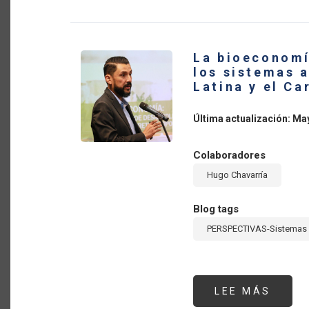
INTE
DE
PROD
AGRO
DE
La bioeconomí
AMÉR
LATI
los sistemas 
Y
Latina y el Ca
EL
CARI
Y
LA
Última actualización: Ma
TRAN
DE
LOS
SIST
Colaboradores
ALIM
Hugo Chavarría
Blog tags
PERSPECTIVAS-Sistemas 
LEE MÁS
SOBR
LA