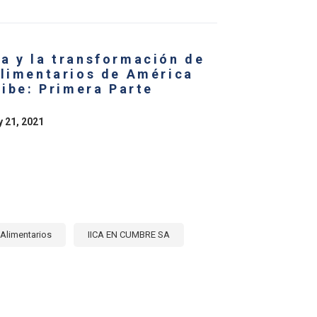
RNACIONAL
UCTOS
ALIMENTARIOS
a y la transformación de
ICA
NA
alimentarios de América
ribe: Primera Parte
BE
y 21, 2021
SFORMACIÓN
EMAS
ENTARIOS
Alimentarios
IICA EN CUMBRE SA
E