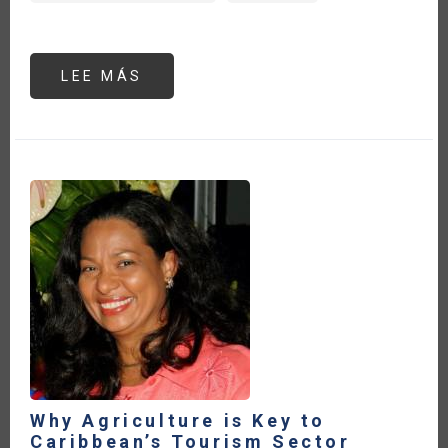
LEE MÁS
SOBRE
WHY
AGRICULTURE
IS
KEY
TO
CARIBBEAN’S
TOURISM
SECTOR
POST-
COVID
19
PANDEMIC
Why Agriculture is Key to
Caribbean’s Tourism Sector