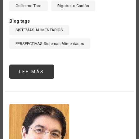
Guillermo Toro
Rigoberto Carrión
Blog tags
SISTEMAS ALIMENTARIOS
PERSPECTIVAS-Sistemas Alimentarios
LEE MÁS
SOBRE
LOS
SISTEMAS
AGROALIMENTARIOS,
FOCO
DE
ACCIÓN
DE
LOS
ORGANISMOS
INTERNACIONALES