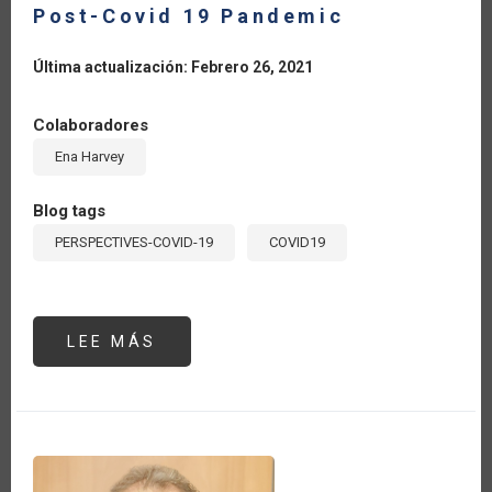
Post-Covid 19 Pandemic
Última actualización: Febrero 26, 2021
Colaboradores
Ena Harvey
Blog tags
PERSPECTIVES-COVID-19
COVID19
LEE MÁS
SOBRE
WHY
AGRICULTURE
IS
KEY
TO
CARIBBEAN’S
TOURISM
SECTOR
POST-