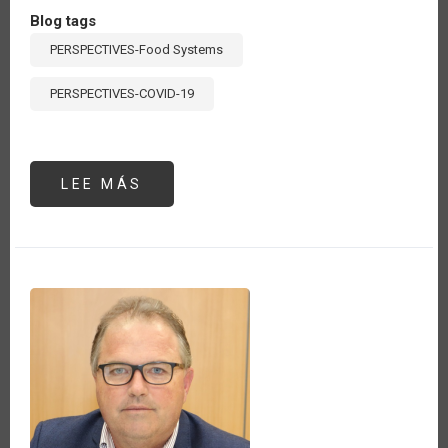
Blog tags
PERSPECTIVES-Food Systems
PERSPECTIVES-COVID-19
LEE MÁS
SOBRE
THE
BRAZILIAN
MINISTRY
OF
AGRICULTURE,
LIVESTOCK
AND
SUPPLY
IS
ENGAGED
ON
THE
DISCUSSIONS
REGARDING
THE
FOOD
SYSTEMS
SUMMIT