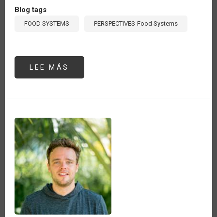
Blog tags
FOOD SYSTEMS
PERSPECTIVES-Food Systems
LEE MÁS
SOBRE
LOS
SISTEMAS
AGROALIMENTARIOS,
FOCO
DE
ACCIÓN
DE
LOS
ORGANISMOS
INTERNACIONALES