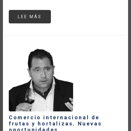
LEE MÁS
SOBRE
THE
BRAZILIAN
MINISTRY
OF
AGRICULTURE,
LIVESTOCK
AND
SUPPLY
IS
ENGAGED
ON
THE
DISCUSSIONS
REGARDING
THE
FOOD
SYSTEMS
SUMMIT
Comercio internacional de
frutas y hortalizas. Nuevas
oportunidades