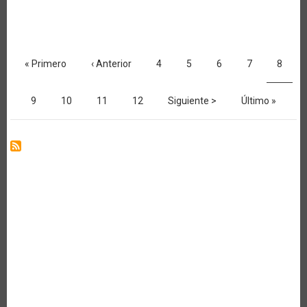
Y
HORTALIZAS.
NUEVAS
OPORTUNIDADES
Paginación
Primera
« Primero
Página
‹ Anterior
Página
4
Página
5
Página
6
Página
7
Página
8
página
anterior
actual
Página
9
Página
10
Página
11
Página
12
Siguiente
Siguiente >
Última
Último »
página
página