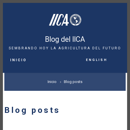
Pasar
al
contenido
principal
Blog del IICA
SEMBRANDO HOY LA AGRICULTURA DEL FUTURO
MAIN
English
NAVIGATION
INICIO
SOBRESCRIBIR
Inicio
Blog posts
ENLACES
DE
Blog posts
AYUDA
A